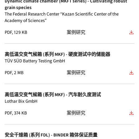
Dynamic climate chamber (MKFT series) - Cultivating robust
恒温恒湿箱
(4)
grain species
ED
(3)
证书
(3)
The Federal Research Center “Kazan Scientific Center of the
CBF 170
(6)
真空干燥箱
(4)
Academy of Sciences”
UF V
(3)
产品图片
(0)
CBF 260
(6)
PDF, 129 KB
案例研究
超低温冰箱
(3)
VD
(3)
品牌
(0)
FD 115
(4)
安全干燥箱
(1)
高低温交变气候箱 (系列 MKF) - 硬度测试中的储能器
VDL
(3)
TÜV SÜD Battery Testing GmbH
广告文字
(0)
FD 260
(4)
标准-培养箱
(1)
PDF, 2 MB
案例研究
KB
(2)
技术图纸
(0)
FD 56
(4)
保养服务
(0)
KB PRO
(2)
数据页 EXCEL
(0)
高低温交变气候箱 (系列 MKF) - 汽车耐久度测试
FD 720
(4)
含真空泵 VP1 的泵柜
(0)
Lothar Bix GmbH
MKF
(2)
白皮书
(0)
KBF 1060
(4)
PDF, 374 KB
案例研究
含真空泵 VP2 的泵柜
(0)
MKFT
(2)
KBF 130
(4)
多功能管理软件
(0)
安全干燥箱 (系列 FDL) - BINDER 箱体保证质量
B
(1)