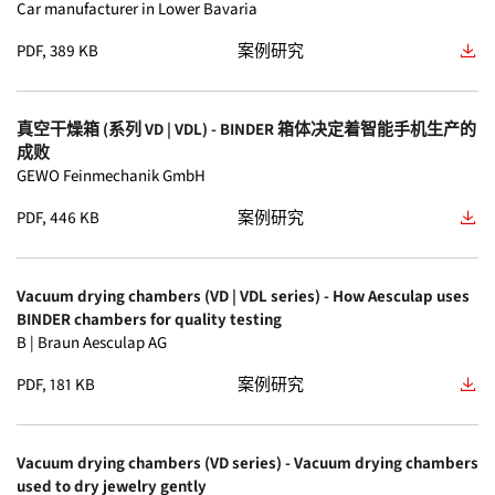
Car manufacturer in Lower Bavaria
KBF 1600
(4)
安装服务
(0)
PDF, 389 KB
案例研究
BD
(1)
KBF 260
(4)
带 VP5 EX真空泵的泵柜
(0)
BD-S
(1)
真空干燥箱 (系列 VD | VDL) - BINDER 箱体决定着智能手机生产的
KBF 470
(4)
校准服务
(0)
成败
BF
(1)
GEWO Feinmechanik GmbH
KBF 720
(4)
步入式恒温恒湿箱
(0)
PDF, 446 KB
案例研究
CB-S
(1)
UF V 350
(3)
真空泵
(0)
E
(1)
Vacuum drying chambers (VD | VDL series) - How Aesculap uses
UF V 500
(3)
BINDER chambers for quality testing
维护服务协议
(0)
B | Braun Aesculap AG
ED-S
(1)
UF V 700
(3)
质保服务
(0)
PDF, 181 KB
案例研究
FD-S
(1)
VD 115
(3)
验证服务
(0)
FDL
(1)
Vacuum drying chambers (VD series) - Vacuum drying chambers
VD 23
(3)
used to dry jewelry gently