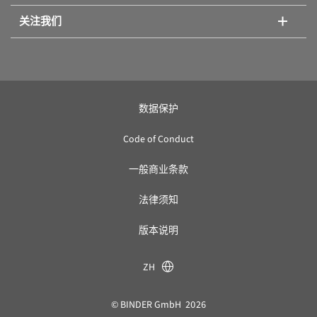
KB PRO 1600
(2)
关注我们
KB PRO 260
(2)
KB PRO 470
(2)
数据保护
KB PRO 720
(2)
Code of Conduct
MKF 1020
(2)
一般商业条款
法律须知
MKF 115
(2)
版本说明
MKF 240
(2)
ZH
MKF 400
(2)
© BINDER GmbH 2026
MKF 56
(2)