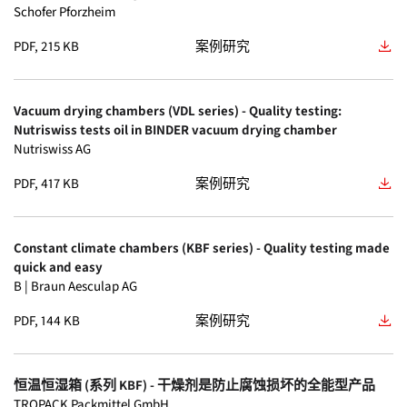
Schofer Pforzheim
FED
(1)
VD 56
(3)
PDF, 215 KB
案例研究
FP
(1)
VDL 115
(3)
Vacuum drying chambers (VDL series) - Quality testing:
KT
(1)
Nutriswiss tests oil in BINDER vacuum drying chamber
VDL 23
(3)
Nutriswiss AG
MK
(1)
VDL 56
(3)
PDF, 417 KB
案例研究
MK CO₂
(1)
ED 115
(2)
Constant climate chambers (KBF series) - Quality testing made
MKT
(1)
quick and easy
ED 260
(2)
B | Braun Aesculap AG
APT-COM
(0)
ED 56
(2)
PDF, 144 KB
案例研究
KB ECO
(0)
ED 720
(2)
恒温恒湿箱 (系列 KBF) - 干燥剂是防止腐蚀损坏的全能型产品
KBF PRO
(0)
TROPACK Packmittel GmbH