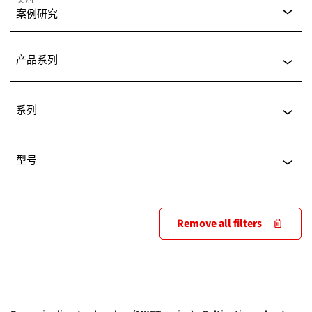
类别
案例研究
显示所有产品
产品系列
数据页
(132)
显示所有产品
系列
控制器数据集
(78)
CO2 培养箱
(6)
显示所有产品
型号
操作手册
(38)
CO₂ 培养箱
(6)
CB
(6)
案例研究
(31)
显示所有产品
干燥箱和烘箱
(5)
Remove all filters
CBF
(6)
手册
(21)
CB 170
(6)
高低温交变气候箱
(5)
FD
(4)
软件
(5)
CB 260
(6)
低温培养箱
(4)
KBF
(4)
Buyer´s Guide
(3)
CB 56
(6)