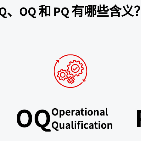
IQ、OQ 和 PQ 有哪些含义
OQ
Operational
Qualification