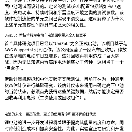
此，创建了软件支持型程序序列，这些程序序列是专为电池层
面电池测试而设计的。定义的测试/充电配置包括诸如充电速
度、充电功率、持续时间和所需温度环境之类的测试参数。该
软件控制连接的单元之间已实现平滑交互。这就解释了为什么
上述单元兼容性问题具有如此大的相关性。
UniZub：新技术将为电动车电池回收带来全方位变革
首个具体研究项目已经以“UniZub”为名正式启动。该项目基于与
AWG Wuppertal 公司合作，该公司运营了一家汽车回收站。停放
在该场地的电动车日益增多，这对回收再利用造成了巨大挑
战。因为无法知道内置高压电池到底处于何种，这相当于一个
“黑盒子”。
借助计算机模拟和电池实验室实际测试，目前正在为一种通用
状态估计仪进行基础研究，该估计仪未来将用来确定高压电池
的当前状态。必须首先获得这些关键数据，然后才能决定是否
回收再利用电池（二次使用或回收组件）。
电池的未来：更高能量、更长的使用寿命和更环保的替代品
锂电池的进一步开发过程将着眼于提高其能量密度和寿命，同
时降低制造成本和提高安全性。为此，实验室正在研究和开发