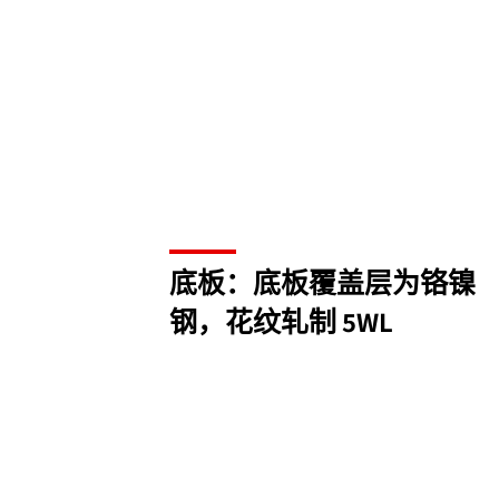
底板：底板覆盖层为铬镍
钢，花纹轧制 5WL