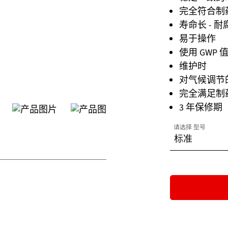
完全符合制药
寿命长 - 耐
易于操作
使用 GWP 
维护时
对气候调节
完全满足制
3 年保修期
请选择 型号
标准
标准