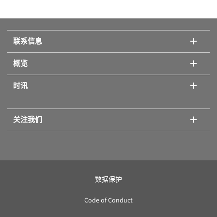
VDL 56
(11)
B
(5)
FD 115
(9)
联系信息
E
(5)
FD 260
(9)
概览
FDL
(5)
FD 56
(9)
时讯
FD 720
(9)
关注我们
MKF 720 CO₂
(9)
CB-S 170
(8)
CB-S 260
数据保护
(8)
Code of Conduct
MK 1020
(8)