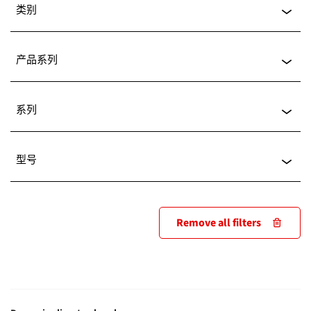
类别
显示所有产品
产品系列
数据页
(132)
显示所有产品
系列
控制器数据集
(78)
恒温恒湿箱
(81)
显示所有产品
型号
操作手册
(38)
低温培养箱
(66)
KB PRO
(47)
案例研究
(31)
显示所有产品
干燥箱和烘箱
(45)
Remove all filters
KBF PRO
(45)
手册
(21)
KBF 260
(20)
高低温交变气候箱
(36)
KBF
(39)
软件
(5)
KBF 470
(20)
标准-培养箱
(23)
CB
(16)
Buyer´s Guide
(3)
KBF 720
(20)