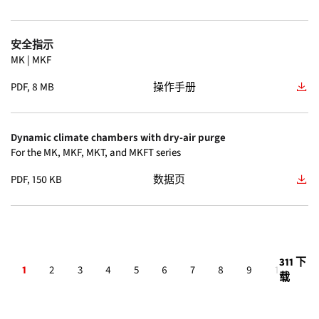
KT
(8)
KBF PRO 130
(13)
安全指示
WIC
(8)
MK | MKF
CB 260
(12)
PDF, 8 MB
操作手册
APT-COM
(7)
CBF 260
(11)
M
(7)
Dynamic climate chambers with dry-air purge
VD 115
(11)
For the MK, MKF, MKT, and MKFT series
MK CO₂
(7)
VD 23
(11)
PDF, 150 KB
数据页
MKT
(7)
VD 56
(11)
BD-S
(6)
VDL 115
(11)
311 下
1
2
3
4
5
6
7
8
9
10
…
ED-S
(6)
载
VDL 23
(11)
FD-S
(6)