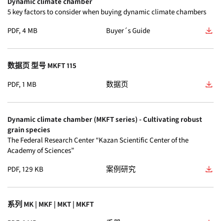
Dynamic climate chamber
真空干燥箱
(20)
5 key factors to consider when buying dynamic climate chambers
MK
(16)
证书
(3)
KBF 1060
(18)
PDF, 4 MB
Buyer´s Guide
CO₂ 培养箱
(19)
MKF
(16)
产品图片
(0)
KBF 1600
(18)
CO2 培养箱
(14)
数据页 型号 MKFT 115
CBF
(14)
品牌
(0)
KBF 130
(17)
超低温冰箱
(9)
PDF, 1 MB
数据页
ED
(14)
广告文字
(0)
KB PRO 260
(16)
步入式恒温恒湿箱
(8)
FD
(14)
Dynamic climate chamber (MKFT series) - Cultivating robust
技术图纸
(0)
KB PRO 470
(16)
grain species
多功能管理软件
(7)
The Federal Research Center “Kazan Scientific Center of the
KB
(13)
数据页 EXCEL
(0)
Academy of Sciences”
KB PRO 720
(16)
安全干燥箱
(5)
PDF, 129 KB
VD
案例研究
(13)
白皮书
(0)
KBF PRO 260
(16)
真空泵
(3)
VDL
(13)
系列 MK | MKF | MKT | MKFT
KBF PRO 470
(16)
保养服务
(2)
BD
(12)